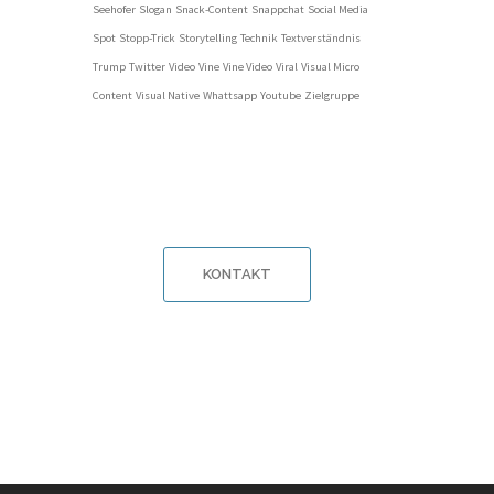
Seehofer
Slogan
Snack-Content
Snappchat
Social Media
Spot
Stopp-Trick
Storytelling
Technik
Textverständnis
Trump
Twitter
Video
Vine
Vine Video
Viral
Visual Micro
Content
Visual Native
Whattsapp
Youtube
Zielgruppe
KONTAKT