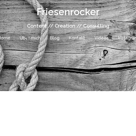
Friesenrocker
Content // Creation // Consulting
Home
Über mich
Blog
Kontakt
Videos
Instagr