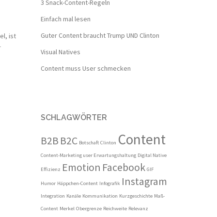
3 Snack-Content-Regeln
Einfach mal lesen
Guter Content braucht Trump UND Clinton
l, ist
r
Visual Natives
Content muss User schmecken
SCHLAGWÖRTER
Content
B2B
B2C
Botschaft
Clinton
Content-Marketing user Erwartungshaltung
Digital Native
Emotion
Facebook
Effizienz
GIF
Instagram
Humor
Häppchen-Content
Infografik
Integration
Kanäle
Kommunikation
Kurzgeschichte
Maß-
Content
Merkel
Obergrenze
Reichweite
Relevanz