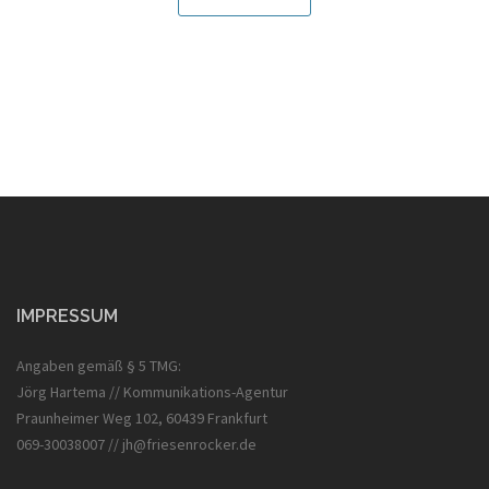
IMPRESSUM
Angaben gemäß § 5 TMG:
Jörg Hartema // Kommunikations-Agentur
Praunheimer Weg 102, 60439 Frankfurt
069-30038007 // jh@friesenrocker.de