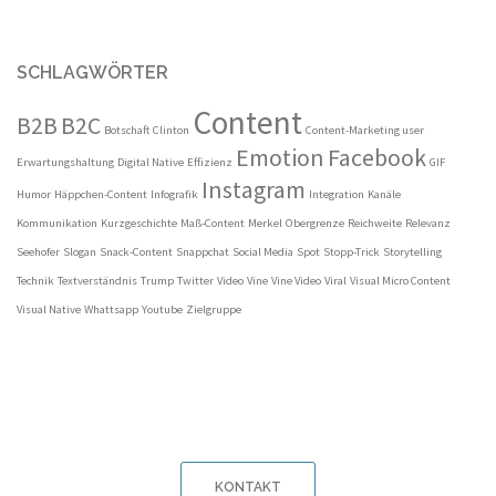
SCHLAGWÖRTER
Content
B2B
B2C
Botschaft
Clinton
Content-Marketing user
Emotion
Facebook
Erwartungshaltung
Digital Native
Effizienz
GIF
Instagram
Humor
Häppchen-Content
Infografik
Integration
Kanäle
Kommunikation
Kurzgeschichte
Maß-Content
Merkel
Obergrenze
Reichweite
Relevanz
Seehofer
Slogan
Snack-Content
Snappchat
Social Media
Spot
Stopp-Trick
Storytelling
Technik
Textverständnis
Trump
Twitter
Video
Vine
Vine Video
Viral
Visual Micro Content
Visual Native
Whattsapp
Youtube
Zielgruppe
KONTAKT