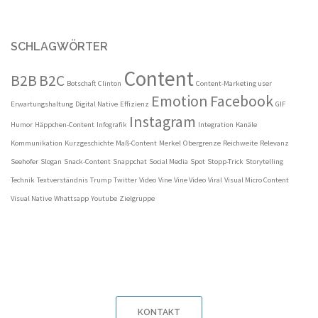
SCHLAGWÖRTER
Content
B2B
B2C
Botschaft
Clinton
Content-Marketing user
Emotion
Facebook
Erwartungshaltung
Digital Native
Effizienz
GIF
Instagram
Humor
Häppchen-Content
Infografik
Integration
Kanäle
Kommunikation
Kurzgeschichte
Maß-Content
Merkel
Obergrenze
Reichweite
Relevanz
Seehofer
Slogan
Snack-Content
Snappchat
Social Media
Spot
Stopp-Trick
Storytelling
Technik
Textverständnis
Trump
Twitter
Video
Vine
Vine Video
Viral
Visual Micro Content
Visual Native
Whattsapp
Youtube
Zielgruppe
KONTAKT