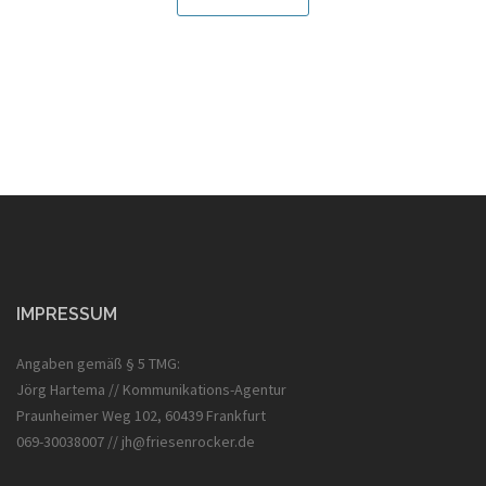
IMPRESSUM
Angaben gemäß § 5 TMG:
Jörg Hartema // Kommunikations-Agentur
Praunheimer Weg 102, 60439 Frankfurt
069-30038007 // jh@friesenrocker.de